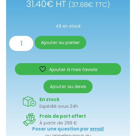
31.40
€
HT
(
37.68
€
TTC)
49 en stock
Ajouter au panier
Ajouter à mes favoris
Ajouter au devis
En stock
Expédié sous 24h
Frais de port offert
À partir de 299 €
Poser une question par
email
ou appelez-nous au