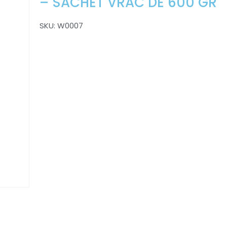
– SACHET VRAC DE 600 GR
SKU:
W0007