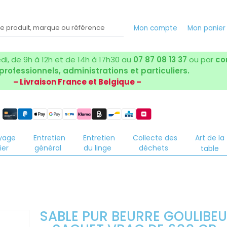
Mon compte
Mon panie
i, de 9h à 12h et de 14h à 17h30 au
07 87 08 13 37
ou par
co
 professionnels, administrations et particuliers.
– Livraison France et Belgique –
yage
Entretien
Entretien
Collecte des
Art de la
ier
général
du linge
déchets
table
SABLE PUR BEURRE GOULIBE