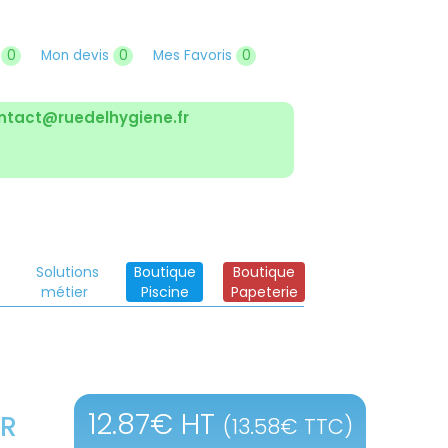
r
0
Mon devis
0
Mes Favoris
0
ntact@ruedelhygiene.fr
Solutions
Boutique
Boutique
métier
Piscine
Papeterie
12.87
€
HT
UR
(
13.58
€
TTC)