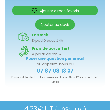
Ajouter à mes favoris
Ajouter au devis
En stock
Expédié sous 24h
Frais de port offert
À partir de 299 €
Poser une question par
email
ou appelez-nous au
07 87 08 13 37
Disponible du lundi au vendredi, de 9h à 12h et de 14h à
17h30.
4.23
€
HT
(
5.08
€
TTC)