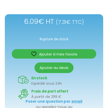
6.09
€
HT
(
7.31
€
TTC)
Rupture de stock
Ajouter à mes favoris
Ajouter au devis
En stock
Expédié sous 24h
Frais de port offert
À partir de 299 €
Poser une question par
email
ou appelez-nous au