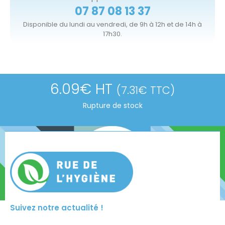
07 87 08 13 37
Disponible du lundi au vendredi, de 9h à 12h et de 14h à
17h30.
6.09
€
HT
(
7.31
€
TTC)
Rupture de stock
Suivez notre actualité !