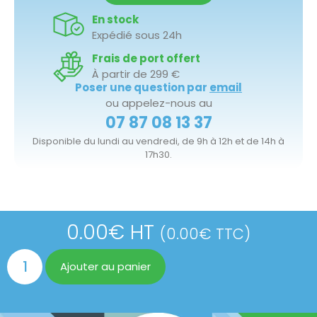
En stock
Expédié sous 24h
Frais de port offert
À partir de 299 €
Poser une question par
email
ou appelez-nous au
07 87 08 13 37
Disponible du lundi au vendredi, de 9h à 12h et de 14h à
17h30.
0.00
€
HT
(
0.00
€
TTC)
Ajouter au panier