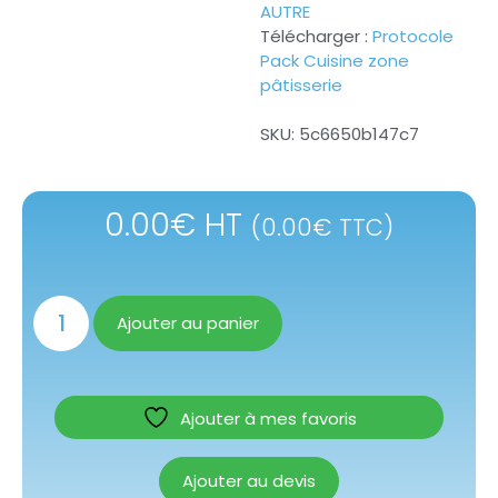
AUTRE
Télécharger :
Protocole
Pack Cuisine zone
pâtisserie
SKU:
5c6650b147c7
0.00
€
HT
(
0.00
€
TTC)
Ajouter au panier
Ajouter à mes favoris
Ajouter au devis