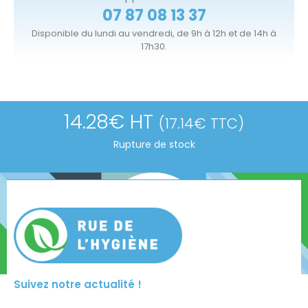
07 87 08 13 37
Disponible du lundi au vendredi, de 9h à 12h et de 14h à
17h30.
14.28
€
HT
(
17.14
€
TTC)
Rupture de stock
Suivez notre actualité !