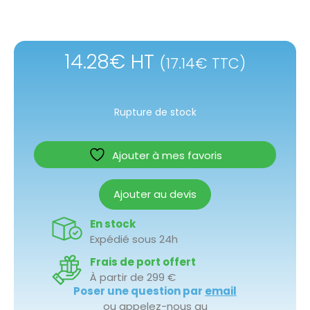
14.28
€
HT
(
17.14
€
TTC)
Rupture de stock
Ajouter à mes favoris
Ajouter au devis
En stock
Expédié sous 24h
Frais de port offert
À partir de 299 €
Poser une question par
email
ou appelez-nous au