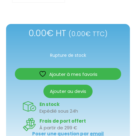
0.00
€
HT
(
0.00
€
TTC)
Rupture de stock
Ajouter à mes favoris
Ajouter au devis
En stock
Expédié sous 24h
Frais de port offert
À partir de 299 €
Poser une question par
email