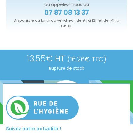
ou appelez-nous au
07 87 08 13 37
Disponible du lundi au vendredi, de 9h à 12h et de 14h à
17h30.
13.55
€
HT
(
16.26
€
TTC)
Rupture de stock
Suivez notre actualité !