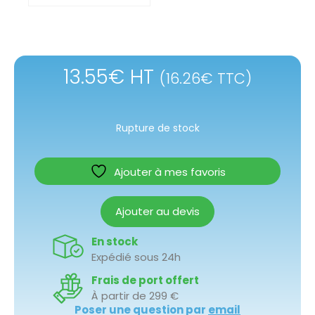
13.55
€
HT
(
16.26
€
TTC)
Rupture de stock
Ajouter à mes favoris
Ajouter au devis
En stock
Expédié sous 24h
Frais de port offert
À partir de 299 €
Poser une question par
email