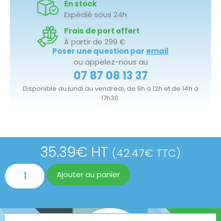
En stock
Expédié sous 24h
Frais de port offert
À partir de 299 €
Poser une question par
email
ou appelez-nous au
07 87 08 13 37
Disponible du lundi au vendredi, de 9h à 12h et de 14h à
17h30.
35.39
€
HT
(
42.47
€
TTC)
Ajouter au panier