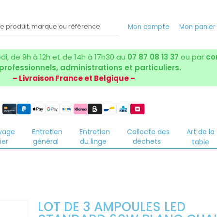
Mon compte
Mon panier
i, de 9h à 12h et de 14h à 17h30 au
07 87 08 13 37
ou par
co
 professionnels, administrations et particuliers.
– Livraison France et Belgique –
yage
Entretien
Entretien
Collecte des
Art de la
ier
général
du linge
déchets
table
LOT DE 3 AMPOULES LED