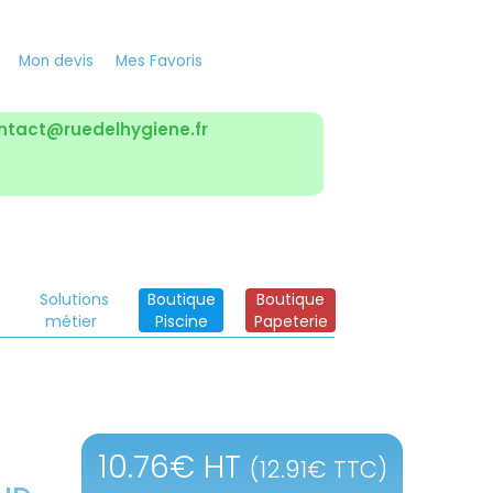
Mon devis
Mes Favoris
ntact@ruedelhygiene.fr
Solutions
Boutique
Boutique
métier
Piscine
Papeterie
10.76
€
HT
(
12.91
€
TTC)