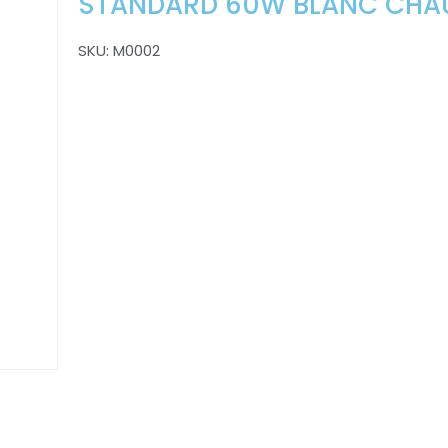
STANDARD 60W BLANC CHA
SKU:
M0002