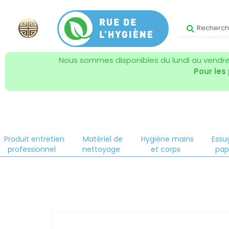
Nous sommes disponibles du lundi au vendred
Pour les
Produit entretien
Matériel de
Hygiène mains
Essu
professionnel
nettoyage
et corps
pap