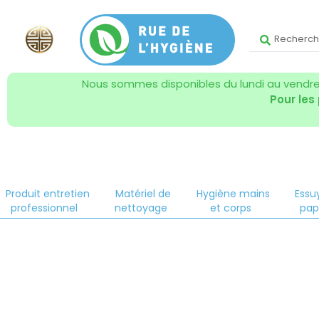
Nous sommes disponibles du lundi au vendred
Pour les
Produit entretien
Matériel de
Hygiène mains
Essu
professionnel
nettoyage
et corps
pap