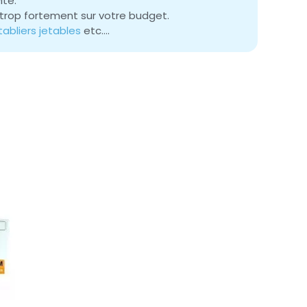
ité.
 trop fortement sur votre budget.
tabliers jetables
etc….