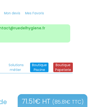
Mon devis
Mes Favoris
ntact@ruedelhygiene.fr
Solutions
Boutique
Boutique
métier
Piscine
Papeterie
71.51
€
HT
 de
(
85.81
€
TTC)