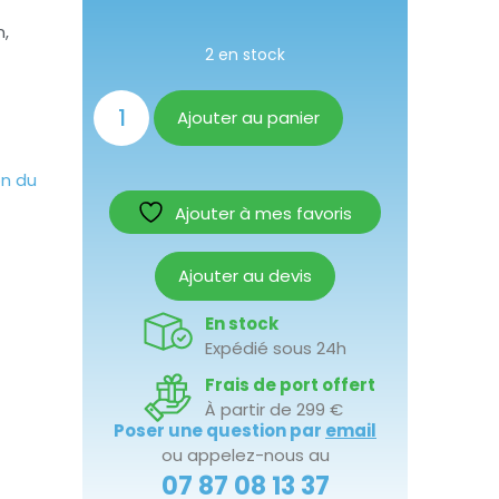
n,
2 en stock
Ajouter au panier
on du
Ajouter à mes favoris
Ajouter au devis
En stock
Expédié sous 24h
Frais de port offert
À partir de 299 €
Poser une question par
email
ou appelez-nous au
07 87 08 13 37