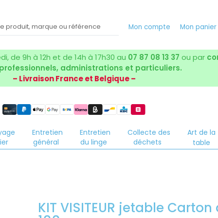
Mon compte
Mon panier
i, de 9h à 12h et de 14h à 17h30 au
07 87 08 13 37
ou par
co
 professionnels, administrations et particuliers.
– Livraison France et Belgique –
yage
Entretien
Entretien
Collecte des
Art de la
ier
général
du linge
déchets
table
KIT VISITEUR jetable Carton