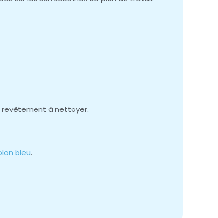
e revêtement à nettoyer.
olon bleu
.