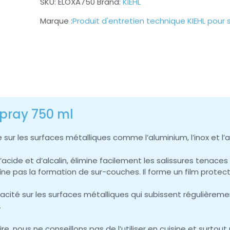
SKU:
ELOXA750
Brand:
KIEHL
Produit d'entretien technique KIEHL pour 
spray 750 ml
se sur les surfaces métalliques comme l’aluminium, l’inox et l’
’acide et d’alcalin, élimine facilement les salissures tenac
aîne pas la formation de sur-couches. Il forme un film protect
icacité sur les surfaces métalliques qui subissent régulièreme
.
 nous ne conseillons pas de l’utiliser en cuisine et surtout p