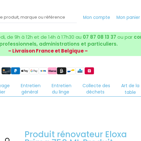
Mon compte
Mon panie
i, de 9h à 12h et de 14h à 17h30 au
07 87 08 13 37
ou par
co
 professionnels, administrations et particuliers.
– Livraison France et Belgique –
yage
Entretien
Entretien
Collecte des
Art de la
ier
général
du linge
déchets
table
Produit rénovateur Eloxa