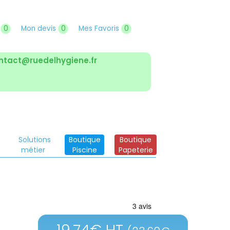
r
0
Mon devis
0
Mes Favoris
0
ntact@ruedelhygiene.fr
Solutions
Boutique
Boutique
métier
Piscine
Papeterie