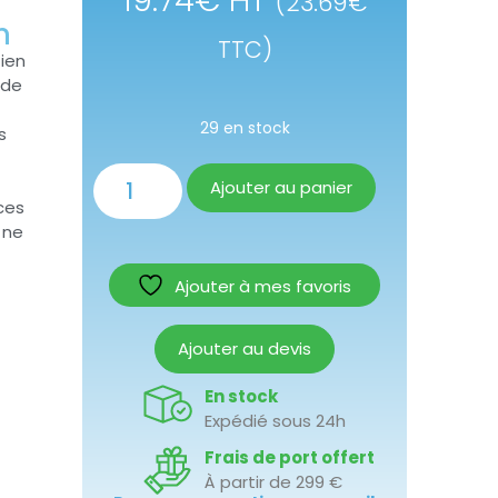
19.74
€
HT
(
23.69
€
m
TTC)
tien
 de
29 en stock
s
Ajouter au panier
aces
 ne
Ajouter à mes favoris
Ajouter au devis
En stock
Expédié sous 24h
Frais de port offert
À partir de 299 €