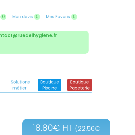
r
0
Mon devis
0
Mes Favoris
0
ntact@ruedelhygiene.fr
Solutions
Boutique
Boutique
métier
Piscine
Papeterie
18.80
€
HT
(
22.56
€