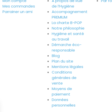
Mon compte
A propos de Rue
Par f
Mes commandes
de l’Hygiène
Parrainer un ami
Accompagnement
PREMIUM
La charte B-POP
Notre philosophie
Hygiène et santé
au travail
Démarche éco-
responsable
Blog
Plan du site
Mentions légales
Conditions
générales de
vente
Moyens de
paiement
Données
personnelles