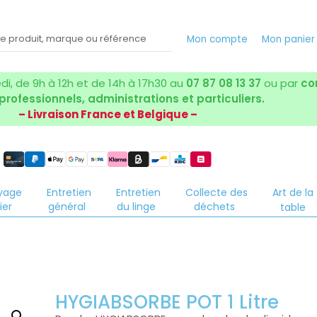
Mon compte
Mon panie
i, de 9h à 12h et de 14h à 17h30 au
07 87 08 13 37
ou par
co
 professionnels, administrations et particuliers.
– Livraison France et Belgique –
yage
Entretien
Entretien
Collecte des
Art de la
ier
général
du linge
déchets
table
HYGIABSORBE POT 1 Litre