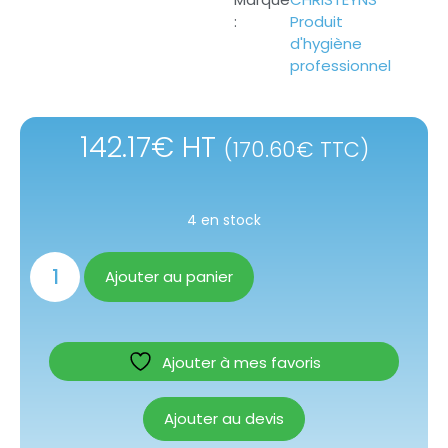
Produit
d'hygiène
professionnel
142.17
€
HT
(
170.60
€
TTC)
4 en stock
Ajouter au panier
Ajouter à mes favoris
Ajouter au devis