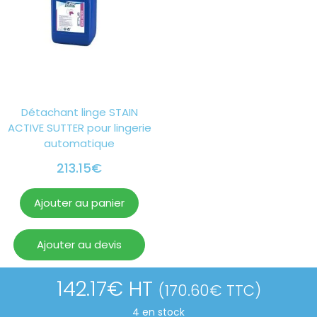
Détachant linge STAIN
ACTIVE SUTTER pour lingerie
automatique
213.15
€
Ajouter au panier
Ajouter au devis
142.17
€
HT
(
170.60
€
TTC)
4 en stock