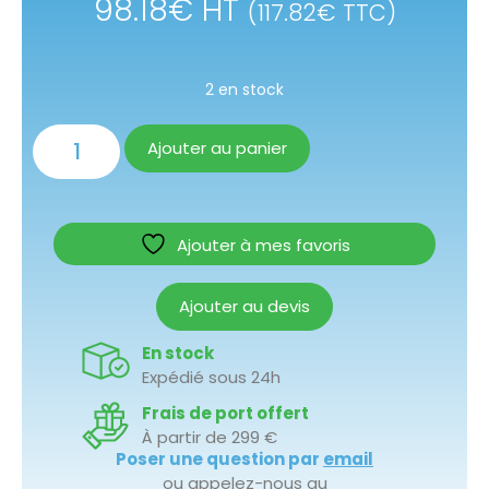
98.18
€
HT
(
117.82
€
TTC)
2 en stock
Ajouter au panier
Ajouter à mes favoris
Ajouter au devis
En stock
Expédié sous 24h
Frais de port offert
À partir de 299 €
Poser une question par
email
ou appelez-nous au