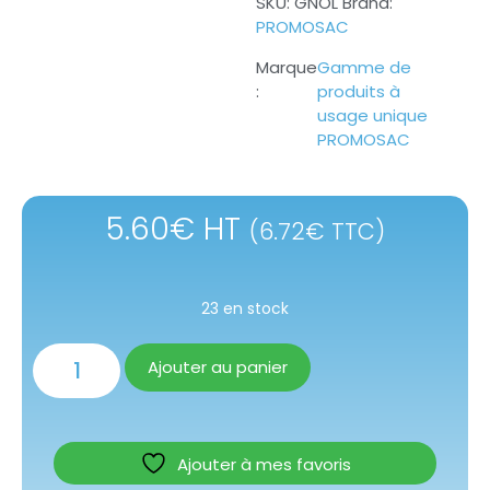
SKU:
GNOL
Brand:
PROMOSAC
Gamme de
produits à
usage unique
PROMOSAC
5.60
€
HT
(
6.72
€
TTC)
23 en stock
Ajouter au panier
Ajouter à mes favoris