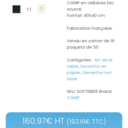
CGMP en cellulose bio
sourcé.
Format 40X40 cm
Fabrication Française.
Vendu en carton de 16
paquets de 50
Catégories :
Art de la
table
,
Serviette en
papier
,
Serviette non
tissé
SKU:
SOFTEBE16
Brand:
CGMP
160.97
€
HT
(
193.16
€
TTC)