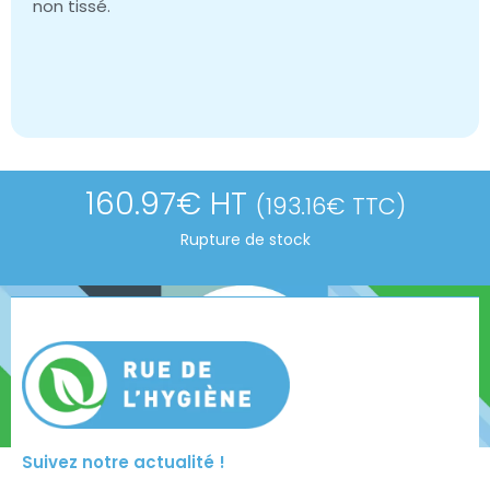
non tissé.
160.97
€
HT
(
193.16
€
TTC)
Rupture de stock
Suivez notre actualité !