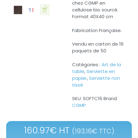
chez CGMP en
cellulose bio sourcé.
Format 40X40 cm
Fabrication Française.
Vendu en carton de 16
paquets de 50
Catégories :
Art de la
table
,
Serviette en
papier
,
Serviette non
tissé
SKU:
SOFTC16
Brand:
CGMP
160.97
€
HT
(
193.16
€
TTC)