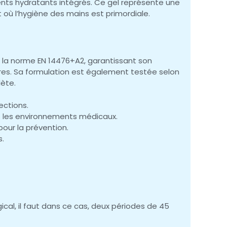
ents hydratants intégrés. Ce gel représente une
 où l’hygiène des mains est primordiale.
 la norme EN 14476+A2, garantissant son
utres. Sa formulation est également testée selon
lète.
ections.
ns les environnements médicaux.
pour la prévention.
s.
ical, il faut dans ce cas, deux périodes de 45