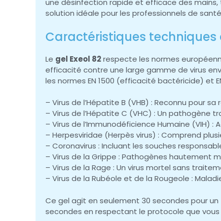
une désinfection rapide et efficace des mains,
solution idéale pour les professionnels de sant
Caractéristiques techniques 
Le
gel Exeol 82
respecte les normes européenne
efficacité contre une large gamme de virus enve
les normes EN 1500 (efficacité bactéricide) et 
– Virus de l’Hépatite B (VHB) : Reconnu pour sa 
– Virus de l’Hépatite C (VHC) : Un pathogène tr
– Virus de l’Immunodéficience Humaine (VIH) : A
– Herpesviridae (Herpès virus) : Comprend plusi
– Coronavirus : Incluant les souches responsa
– Virus de la Grippe : Pathogènes hautement m
– Virus de la Rage : Un virus mortel sans traite
– Virus de la Rubéole et de la Rougeole : Mal
Ce gel agit en seulement 30 secondes pour un tra
secondes en respectant le protocole que vous a