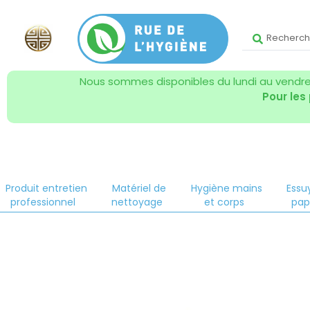
Nous sommes disponibles du lundi au vendred
Pour les
Produit entretien
Matériel de
Hygiène mains
Essu
professionnel
nettoyage
et corps
pap