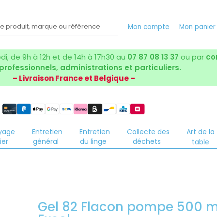
Mon compte
Mon panier
i, de 9h à 12h et de 14h à 17h30 au
07 87 08 13 37
ou par
co
 professionnels, administrations et particuliers.
– Livraison France et Belgique –
yage
Entretien
Entretien
Collecte des
Art de la
ier
général
du linge
déchets
table
Gel 82 Flacon pompe 500 m