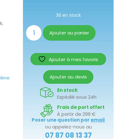
36 en stock
s,
Ajouter au panier
Ajouter à mes favoris
Ajouter au devis
iène
En stock
Expédié sous 24h
Frais de port offert
À partir de 299 €
Poser une question par
email
ou appelez-nous au
07 87 08 13 37