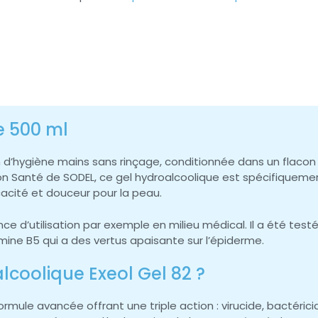
e 500 ml
’hygiène mains sans rinçage, conditionnée dans un flacon 
ion Santé de SODEL, ce gel hydroalcoolique est spécifiquem
cacité et douceur pour la peau.
ce d’utilisation par exemple en milieu médical. Il a été tes
mine B5 qui a des vertus apaisante sur l’épiderme.
alcoolique Exeol Gel 82 ?
formule avancée offrant une triple action : virucide, bactéri