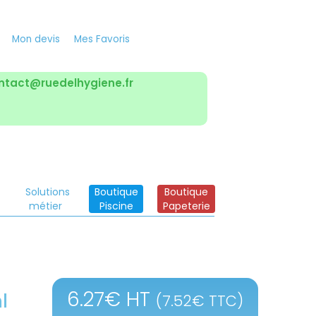
Mon devis
Mes Favoris
ntact@ruedelhygiene.fr
Solutions
Boutique
Boutique
métier
Piscine
Papeterie
6.27
€
HT
l
(
7.52
€
TTC)