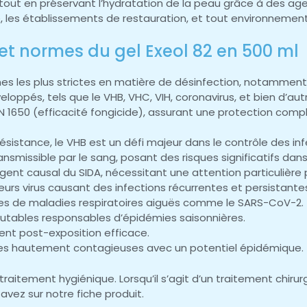
 tout en préservant l’hydratation de la peau grâce à des ag
é, les établissements de restauration, et tout environnement
et normes du gel Exeol 82 en 500 ml
s les plus strictes en matière de désinfection, notamment
loppés, tels que le VHB, VHC, VIH, coronavirus, et bien d’a
EN 1650 (efficacité fongicide), assurant une protection comp
résistance, le VHB est un défi majeur dans le contrôle des inf
ansmissible par le sang, posant des risques significatifs da
gent causal du SIDA, nécessitant une attention particulière 
eurs virus causant des infections récurrentes et persistante
bles de maladies respiratoires aiguës comme le SARS-CoV-2.
utables responsables d’épidémies saisonnières.
ment post-exposition efficace.
adies hautement contagieuses avec un potentiel épidémique.
itement hygiénique. Lorsqu’il s’agit d’un traitement chirurg
vez sur notre fiche produit.