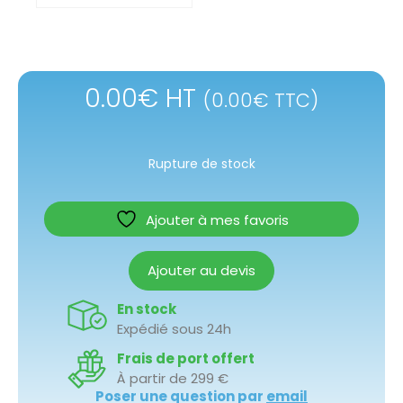
0.00
€
HT
(
0.00
€
TTC)
Rupture de stock
Ajouter à mes favoris
Ajouter au devis
En stock
Expédié sous 24h
Frais de port offert
À partir de 299 €
Poser une question par
email