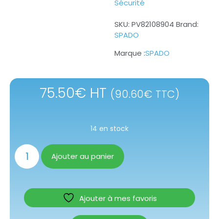
Sécurité
SKU:
PV82108904
Brand:
SPADO
SPADO
75.50
€
HT
(
90.60
€
TTC)
14 en stock
Ajouter au panier
Ajouter à mes favoris