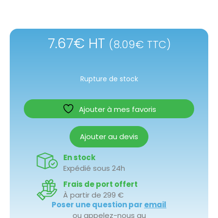
7.67
€
HT
(
8.09
€
TTC)
Rupture de stock
Ajouter à mes favoris
Ajouter au devis
En stock
Expédié sous 24h
Frais de port offert
À partir de 299 €
Poser une question par
email
ou appelez-nous au