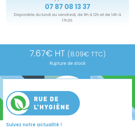
07 87 08 13 37
Disponible du lundi au vendredi, de 9h à 12h et de 14h à
17h30.
7.67
€
HT
(
8.09
€
TTC)
Rupture de stock
Suivez notre actualité !