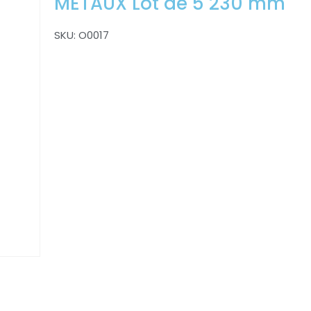
METAUX Lot de 5 230 mm
SKU:
O0017