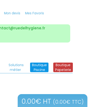
Mon devis
Mes Favoris
ntact@ruedelhygiene.fr
Solutions
Boutique
Boutique
métier
Piscine
Papeterie
0.00
€
HT
(
0.00
€
TTC)