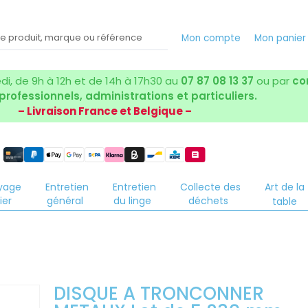
Mon compte
Mon panier
i, de 9h à 12h et de 14h à 17h30 au
07 87 08 13 37
ou par
co
 professionnels, administrations et particuliers.
– Livraison France et Belgique –
yage
Entretien
Entretien
Collecte des
Art de la
ier
général
du linge
déchets
table
DISQUE A TRONCONNER