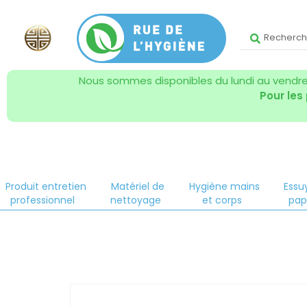
Nous sommes disponibles du lundi au vendred
Pour les
Produit entretien
Matériel de
Hygiène mains
Essu
professionnel
nettoyage
et corps
pap