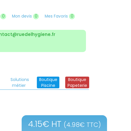
r
0
Mon devis
0
Mes Favoris
0
ntact@ruedelhygiene.fr
Solutions
Boutique
Boutique
métier
Piscine
Papeterie
4.15
€
HT
(
4.98
€
TTC)