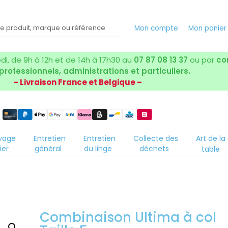
Mon compte
Mon panie
i, de 9h à 12h et de 14h à 17h30 au
07 87 08 13 37
ou par
co
 professionnels, administrations et particuliers.
– Livraison France et Belgique –
yage
Entretien
Entretien
Collecte des
Art de la
ier
général
du linge
déchets
table
Combinaison Ultima à col