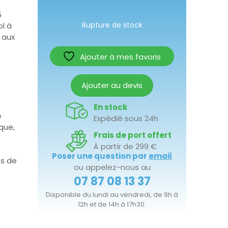
5
l à
Rupture de stock
 aux
Ajouter à mes favoris
Ajouter au devis
En stock
e
Expédié sous 24h
que,
Frais de port offert
À partir de 299 €
Poser une question par
email
es de
ou appelez-nous au
07 87 08 13 37
Disponible du lundi au vendredi, de 9h à
12h et de 14h à 17h30.