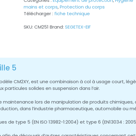
Catégories :
Equipement de protection
,
Hygiène
mains et corps
,
Protection du corps
Télécharger :
fiche technique
SKU:
CM251
Brand:
SEGETEX-EIF
lle 5
modèle CM2XY, est une combinaison à col à usage court, lég
 particules solides en suspension dans l’air.
maintenance lors de manipulation de produits chimiques, d’hu
roduction, dans l’industrie pharmaceutique, automobile ou m
ques de type 5 (EN ISO 13982-1:2004) et type 6 (EN13034 : 2005
que afin de découvrir d’autres caractéristiques concernant