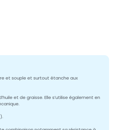
ère et souple et surtout étanche aux
ile et de graisse. Elle s’utilise également en
écanique.
).
 cette combinaison notamment sa résistance à