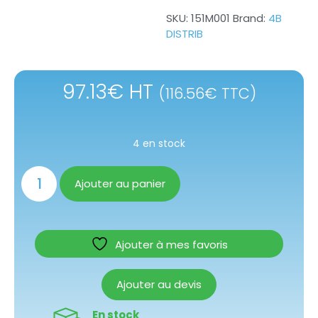
SKU:
151M001
Brand:
4B
DISTRIB
97.13
€
HT
(
116.56
€
TTC)
4 en stock
Ajouter au panier
Ajouter à mes favoris
Ajouter au devis
En stock