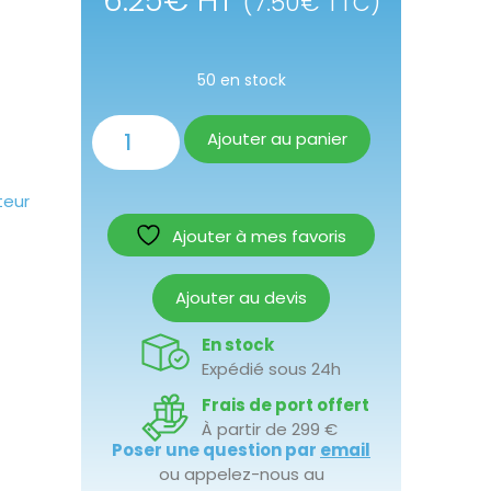
6.25
€
HT
(
7.50
€
TTC)
50 en stock
Ajouter au panier
teur
Ajouter à mes favoris
Ajouter au devis
En stock
Expédié sous 24h
Frais de port offert
À partir de 299 €
Poser une question par
email
ou appelez-nous au