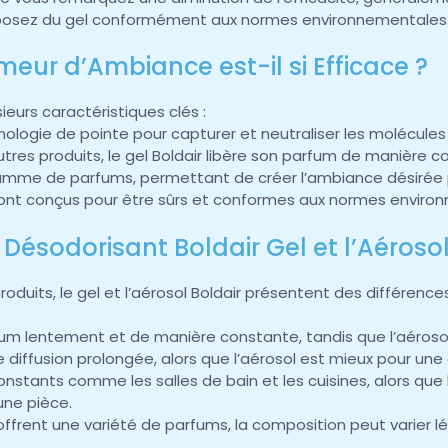
isposez du gel conformément aux normes environnementales
meur d’Ambiance est-il si Efficace ?
ieurs caractéristiques clés :
hnologie de pointe pour capturer et neutraliser les molécul
res produits, le gel Boldair libère son parfum de manière c
 gamme de parfums, permettant de créer l’ambiance désirée
sont conçus pour être sûrs et conformes aux normes environ
 Désodorisant Boldair Gel et l’Aérosol
duits, le gel et l’aérosol Boldair présentent des différences 
arfum lentement et de manière constante, tandis que l’aérosol
une diffusion prolongée, alors que l’aérosol est mieux pour un
constants comme les salles de bain et les cuisines, alors que 
une pièce.
ffrent une variété de parfums, la composition peut varier lé