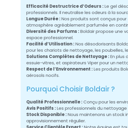
Efficacité Destructrice d’Odeurs :
Le gel déso
professionnels. Il neutralise les odeurs à la sour
Longue Durée :
Nos produits sont conçus pour o
atmosphère agréablement parfumée en contin
Diversité des Parfums :
Boldair propose une v
espace professionnel.
Facilité d’Utilisation :
Nos désodorisants Boldair
pour les chariots de nettoyage, les poubelles, 
Solutions Complètes de Nettoyage :
En plus 
essuie-vitres, et aspirateurs Viper pour un net
Respect de l’Environnement :
Les produits Bo
aérosols nocifs.
Pourquoi Choisir Boldair ?
Qualité Professionnelle :
Conçu pour les envir
Avis Positifs :
Les professionnels du nettoyage r
Stock Disponible :
Nous maintenons un stock im
approvisionnement régulier.
Service Clientèle Expert :
Notre équipe est touj