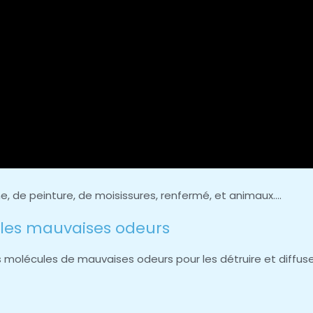
ne, de peinture, de moisissures, renfermé, et animaux….
e les mauvaises odeurs
les molécules de mauvaises odeurs pour les détruire et diffus