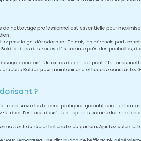
ines de nettoyage professionnel est essentielle pour maximis
ien :
optez pour le gel désodorisant Boldair, les aérosols parfuman
t Boldair dans des zones clés comme près des poubelles, dan
 dosage approprié. Un excès de produit peut être aussi ineff
s produits Boldair pour maintenir une efficacité constante. G
dorisant ?
mple, mais suivre les bonnes pratiques garantit une performa
z-le dans l’espace désiré. Les espaces comme les sanitaires,
ermettent de régler l’intensité du parfum. Ajustez selon la tai
e vous remarquez une diminution de l’efficacité, généralem