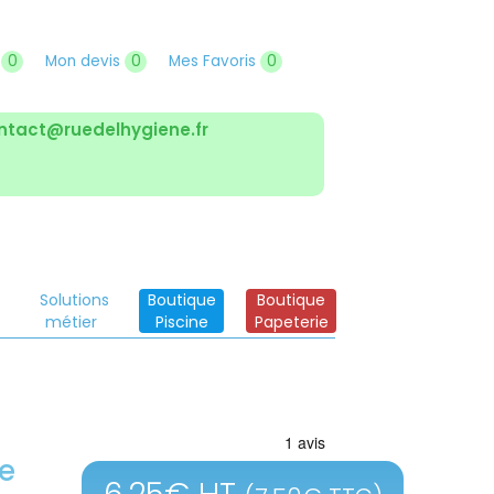
r
0
Mon devis
0
Mes Favoris
0
ntact@ruedelhygiene.fr
Solutions
Boutique
Boutique
métier
Piscine
Papeterie
e