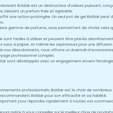
dorisant Boldair est un destructeur d’odeurs puissant, con
ce, laissant un parfum frais et agréable.
ffrir une action prolongée. Un seul pot de gel Boldair peut 
u.
aste gamme de parfums, vous permettant de choisir celui qu
 sont faciles à utiliser et peuvent être placés discrètement
les sacs à papier, et même les aspirateurs pour une diffusio
de nos désodorisants, nous offrons un éventail d’accessoire
toyage professionnel complet.
ldair sont développés avec un engagement envers l’écologie
onnements professionnels, Boldair est le choix de nombreux
ecommandent Boldair pour son efficacité et sa fiabilité.
portant pour répondre rapidement à toutes vos commandes, 
ours prête à vous conseiller sur le meilleur choix de produits