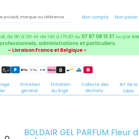
Mon compte
Mon panie
i, de 9h à 12h et de 14h à 17h30 au
07 87 08 13 37
ou par
co
 professionnels, administrations et particuliers.
– Livraison France et Belgique –
yage
Entretien
Entretien
Collecte des
Art de la
ier
général
du linge
déchets
table
BOLDAIR GEL PARFUM Fleur d