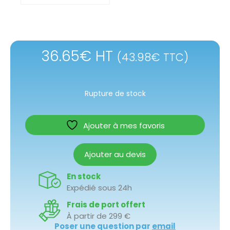
36.65
€
HT
(
43.98
€
TTC)
Rupture de stock
Ajouter à mes favoris
Ajouter au devis
En stock
Expédié sous 24h
Frais de port offert
À partir de 299 €
Poser une question par
email