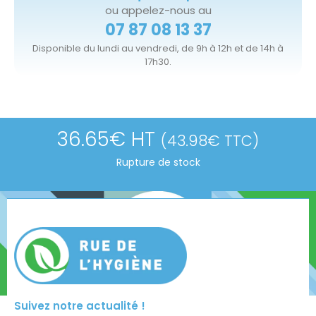
ou appelez-nous au
07 87 08 13 37
Disponible du lundi au vendredi, de 9h à 12h et de 14h à
17h30.
36.65
€
HT
(
43.98
€
TTC)
Rupture de stock
Suivez notre actualité !