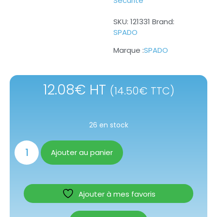
Sécurité
SKU:
121331
Brand:
SPADO
SPADO
12.08
€
HT
(
14.50
€
TTC)
26 en stock
Ajouter au panier
Ajouter à mes favoris