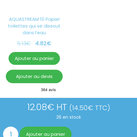
AQUASTREAM 10 Papier
toilettes qui se dissout
dans l’eau
5.13
€
4.82
€
Ajouter au panier
Ajouter au devis
12.08
€
HT
(
14.50
€
TTC)
26 en stock
Ajouter au panier