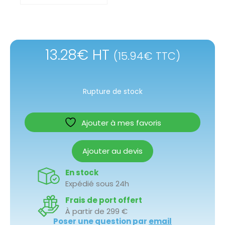
13.28
€
HT
(
15.94
€
TTC)
Rupture de stock
Ajouter à mes favoris
Ajouter au devis
En stock
Expédié sous 24h
Frais de port offert
À partir de 299 €
Poser une question par
email