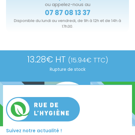
ou appelez-nous au
07 87 08 13 37
Disponible du lundi au vendredi, de 9h à 12h et de 14h à
17h30.
13.28
€
HT
(
15.94
€
TTC)
Rupture de stock
Suivez notre actualité !