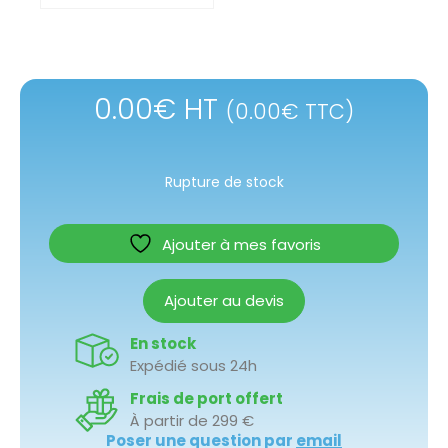
0.00
€
HT
(
0.00
€
TTC)
Rupture de stock
Ajouter à mes favoris
Ajouter au devis
En stock
Expédié sous 24h
Frais de port offert
À partir de 299 €
Poser une question par
email