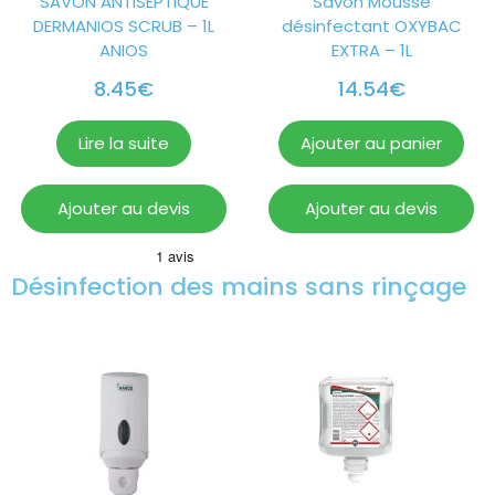
SAVON ANTISEPTIQUE
Savon Mousse
DERMANIOS SCRUB – 1L
désinfectant OXYBAC
ANIOS
EXTRA – 1L
8.45
€
14.54
€
Lire la suite
Ajouter au panier
Ajouter au devis
Ajouter au devis
Désinfection des mains sans rinçage