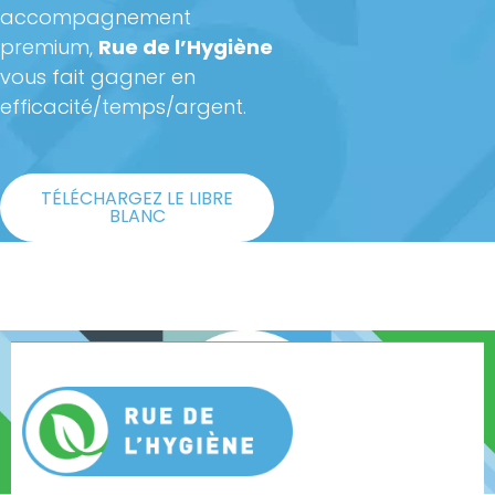
accompagnement
premium,
Rue de l’Hygiène
vous fait gagner en
efficacité/temps/argent.
TÉLÉCHARGEZ LE LIBRE
BLANC