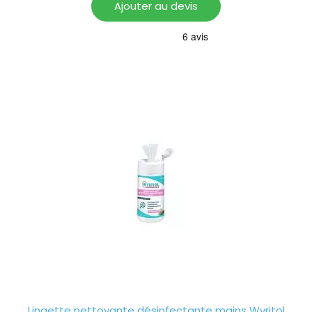
Ajouter au devis
Lingette nettoyante désinfectante mains Wyritol