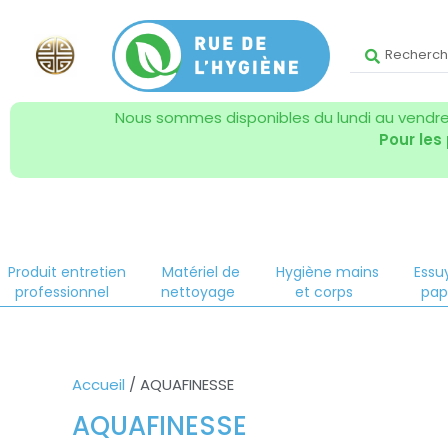
Nous sommes disponibles du lundi au vendred
Pour les
Produit entretien
Matériel de
Hygiène mains
Essu
professionnel
nettoyage
et corps
pap
Accueil
/ AQUAFINESSE
AQUAFINESSE