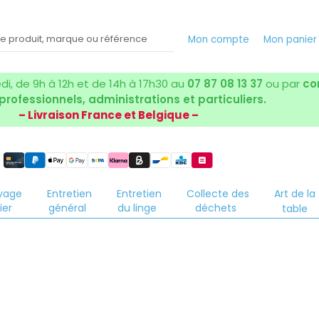
Mon compte
Mon panie
i, de 9h à 12h et de 14h à 17h30 au
07 87 08 13 37
ou par
co
 professionnels, administrations et particuliers.
– Livraison France et Belgique –
yage
Entretien
Entretien
Collecte des
Art de la
ier
général
du linge
déchets
table