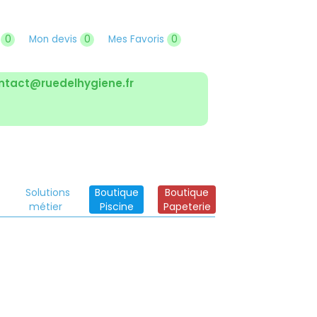
r
0
Mon devis
0
Mes Favoris
0
ntact@ruedelhygiene.fr
Solutions
Boutique
Boutique
métier
Piscine
Papeterie