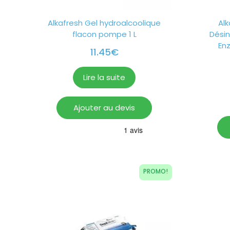
Alkafresh Gel hydroalcoolique
Al
flacon pompe 1 L
Désin
Enz
11.45
€
Lire la suite
Ajouter au devis
PROMO!