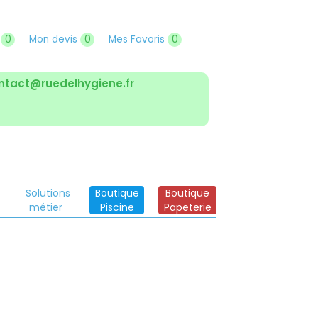
r
0
Mon devis
0
Mes Favoris
0
ntact@ruedelhygiene.fr
Solutions
Boutique
Boutique
métier
Piscine
Papeterie