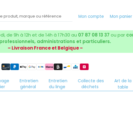
Mon compte
Mon panie
i, de 9h à 12h et de 14h à 17h30 au
07 87 08 13 37
ou par
co
 professionnels, administrations et particuliers.
– Livraison France et Belgique –
yage
Entretien
Entretien
Collecte des
Art de la
ier
général
du linge
déchets
table