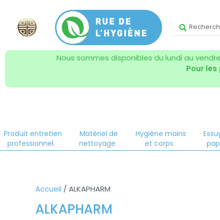
Nous sommes disponibles du lundi au vendred
Pour les
Produit entretien
Matériel de
Hygiène mains
Essu
professionnel
nettoyage
et corps
pap
Accueil
/ ALKAPHARM
ALKAPHARM