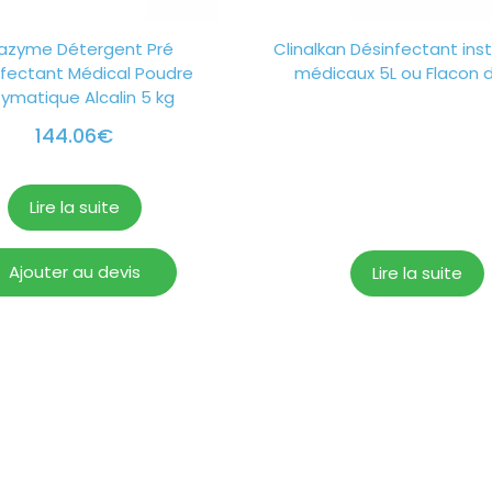
kazyme Détergent Pré
Clinalkan Désinfectant in
fectant Médical Poudre
médicaux 5L ou Flacon 
ymatique Alcalin 5 kg
144.06
€
Lire la suite
Ajouter au devis
Lire la suite