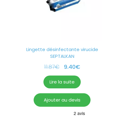
Lingette désinfectante virucide
SEPTALKAN
11.87
€
9.40
€
Lire la suite
Ajouter au devis