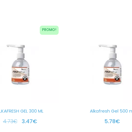
PROMO!
LKAFRESH GEL 300 ML
Alkafresh Gel 500 
4.73
€
3.47
€
5.78
€