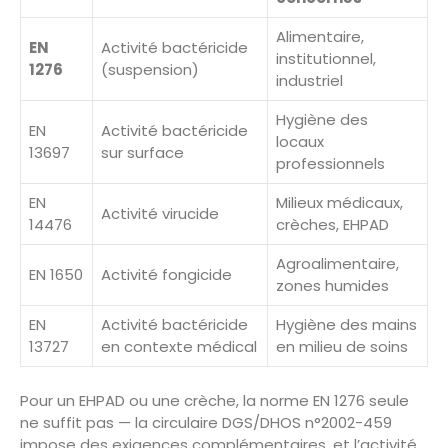
Alimentaire,
EN
Activité bactéricide
institutionnel,
1276
(suspension)
industriel
Hygiène des
EN
Activité bactéricide
locaux
13697
sur surface
professionnels
EN
Milieux médicaux,
Activité virucide
14476
crèches, EHPAD
Agroalimentaire,
EN 1650
Activité fongicide
zones humides
EN
Activité bactéricide
Hygiène des mains
13727
en contexte médical
en milieu de soins
Pour un EHPAD ou une crèche, la norme EN 1276 seule
ne suffit pas — la circulaire DGS/DHOS n°2002-459
impose des exigences complémentaires, et l’activité