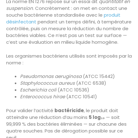
La norme EN 1276 repose sur un essai dit
quantitatif en
suspension
. Concrètement : on met en contact une
souche bactérienne standardisée avec le
produit
désinfectant
pendant un temps défini, à température
contrôlée, puis on mesure la réduction du nombre de
bactéries viables. Ce n’est pas un test sur surface —
c’est une évaluation en milieu liquide homogène.
Les organismes bactériens utilisés sont imposés par la
norme :
Pseudomonas aeruginosa
(ATCC 15442)
Staphylococcus aureus
(ATCC 6538)
Escherichia coli
(ATCC 10536)
Enterococcus hirae
(ATCC 10541)
Pour valider l’activité
bactéricide
, le produit doit
atteindre une réduction d’au moins
5 log₁₀
— soit
99,999 % des bactéries éliminées — sur chacune des
quatre souches. Pas de dérogation possible sur ce
seuil.