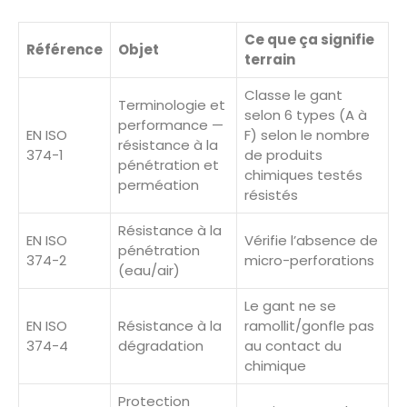
Ce que ça signifie
Référence
Objet
terrain
Classe le gant
Terminologie et
selon 6 types (A à
performance —
EN ISO
F) selon le nombre
résistance à la
374-1
de produits
pénétration et
chimiques testés
perméation
résistés
Résistance à la
EN ISO
Vérifie l’absence de
pénétration
374-2
micro-perforations
(eau/air)
Le gant ne se
EN ISO
Résistance à la
ramollit/gonfle pas
374-4
dégradation
au contact du
chimique
Protection