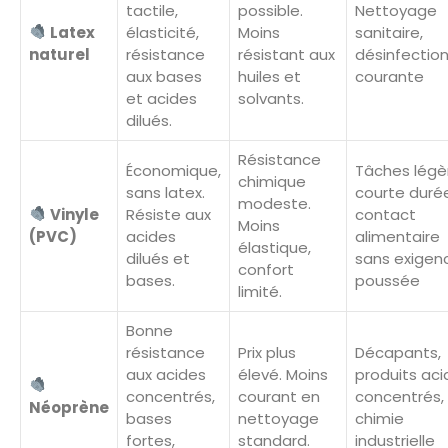
tactile,
possible.
Nettoyage
Latex
élasticité,
Moins
sanitaire,
naturel
résistance
résistant aux
désinfectio
aux bases
huiles et
courante
et acides
solvants.
dilués.
Résistance
Économique,
Tâches légè
chimique
sans latex.
courte duré
modeste.
Vinyle
Résiste aux
contact
Moins
(PVC)
acides
alimentaire
élastique,
dilués et
sans exigen
confort
bases.
poussée
limité.
Bonne
résistance
Prix plus
Décapants,
aux acides
élevé. Moins
produits aci
concentrés,
courant en
concentrés,
Néoprène
bases
nettoyage
chimie
fortes,
standard.
industrielle