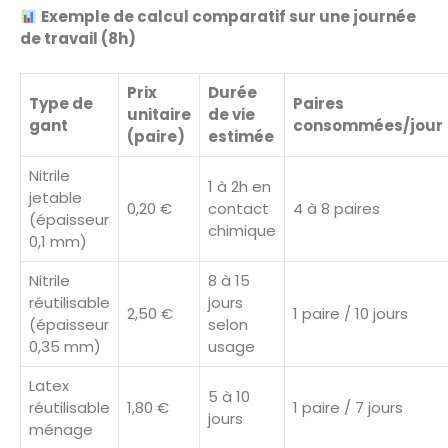
Exemple de calcul comparatif sur une journée
de travail (8h)
Prix
Durée
Type de
Paires
unitaire
de vie
gant
consommées/jour
(paire)
estimée
Nitrile
1 à 2h en
jetable
0,20 €
contact
4 à 8 paires
(épaisseur
chimique
0,1 mm)
Nitrile
8 à 15
réutilisable
jours
2,50 €
1 paire / 10 jours
(épaisseur
selon
0,35 mm)
usage
Latex
5 à 10
réutilisable
1,80 €
1 paire / 7 jours
jours
ménage