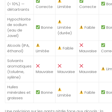
(< 10%) —
Bo
Correcte
Limitée
Correcte
détartrants
Hypochlorite
de sodium
Bonne
Limitée
Faible
Bo
(eau de
(durée)
Javel)
Alcools (IPA,
Faible
éthanol)
Limitée
Mauvaise
Corre
Solvants
aromatiques
Lim
(toluène,
Mauvaise
Mauvaise
Mauvaise
xylène)
Huiles
minérales et
Bonne
Faible
Bo
Limitée
graisses
Une précision sur les gants nitrile face aux alcools : la