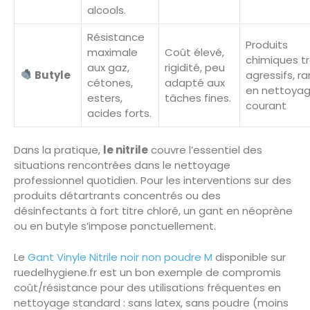
alcools.
Résistance
Produits
maximale
Coût élevé,
chimiques t
aux gaz,
rigidité, peu
Butyle
agressifs, ra
cétones,
adapté aux
en nettoya
esters,
tâches fines.
courant
acides forts.
Dans la pratique,
le nitrile
couvre l’essentiel des
situations rencontrées dans le nettoyage
professionnel quotidien. Pour les interventions sur des
produits détartrants concentrés ou des
désinfectants à fort titre chloré, un gant en néoprène
ou en butyle s’impose ponctuellement.
Le
Gant Vinyle Nitrile noir non poudre M
disponible sur
ruedelhygiene.fr est un bon exemple de compromis
coût/résistance pour des utilisations fréquentes en
nettoyage standard : sans latex, sans poudre (moins